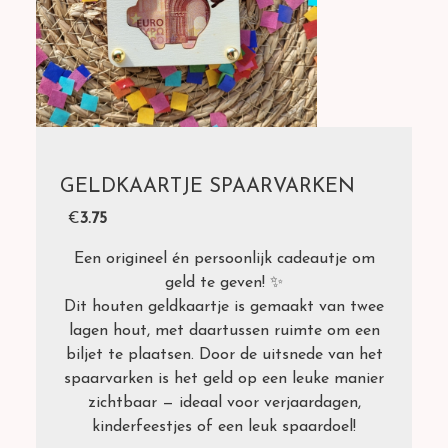
GELDKAARTJE SPAARVARKEN
€
3.75
Een origineel én persoonlijk cadeautje om
geld te geven! ✨
Dit houten geldkaartje is gemaakt van twee
lagen hout, met daartussen ruimte om een
biljet te plaatsen. Door de uitsnede van het
spaarvarken is het geld op een leuke manier
zichtbaar — ideaal voor verjaardagen,
kinderfeestjes of een leuk spaardoel!