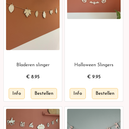
Bladeren slinger
Halloween Slingers
€
8.95
€
9.95