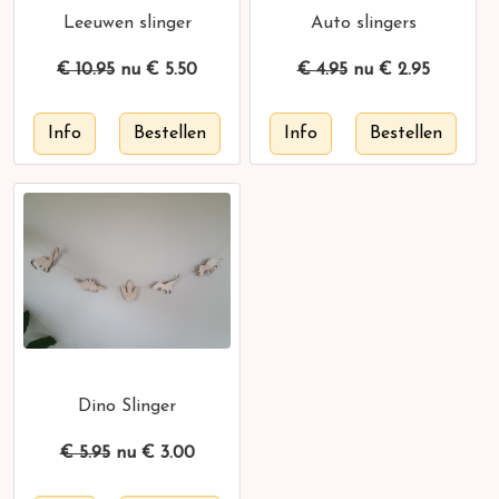
Leeuwen slinger
Auto slingers
€ 10.95
nu €
5.50
€ 4.95
nu €
2.95
Dino Slinger
€ 5.95
nu €
3.00