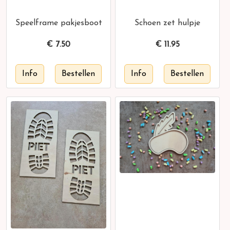
Speelframe pakjesboot
Schoen zet hulpje
€
7.50
€
11.95